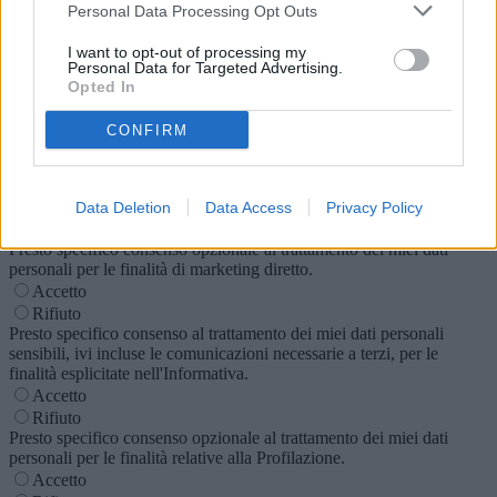
Personal Data Processing Opt Outs
Telefono
I want to opt-out of processing my
Personal Data for Targeted Advertising.
Oggetto
Opted In
Testo
CONFIRM
Dichiaro di aver accettato le condizioni indicate nella
normativa
sulla privacy
.
Data Deletion
Data Access
Privacy Policy
Accetto
Presto specifico consenso opzionale al trattamento dei miei dati
personali per le finalità di marketing diretto.
Accetto
Rifiuto
Presto specifico consenso al trattamento dei miei dati personali
sensibili, ivi incluse le comunicazioni necessarie a terzi, per le
finalità esplicitate nell'Informativa.
Accetto
Rifiuto
Presto specifico consenso opzionale al trattamento dei miei dati
personali per le finalità relative alla Profilazione.
Accetto