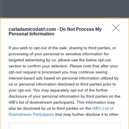
carladamicodatri.com -
Do Not Process My
Personal Information
If you wish to opt-out of the sale, sharing to third parties, or
processing of your personal or sensitive information for
targeted advertising by us, please use the below opt-out
section to confirm your selection. Please note that after your
opt-out request is processed you may continue seeing
interest-based ads based on personal information utilized by
us or personal information disclosed to third parties prior to
Immobiliare Carla D'Amicodatri
your opt-out. You may separately opt-out of the further
P.Iva: 02386200691
disclosure of your personal information by third parties on the
Via Colle Innamorati, 7/4
- 65125 Pescara (PE)
IAB’s list of downstream participants. This information may
Utilizza il form sottostante per richiederci informazioni! Un nostro
also be disclosed by us to third parties on the
IAB’s List of
operatore ti contatterà appena possibile.
Downstream Participants
that may further disclose it to other
Nominativo
third parties.
Email